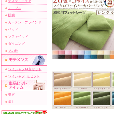
デスク・チェア
テーブル
照明
カーテン・ブラインド
ベッド
ソファベッド
ダイニング
その他
ワイシャツ14点セット
ワイシャツ3点セット
美容
癒し