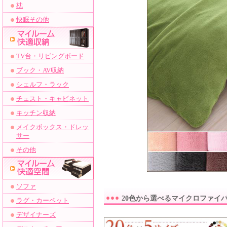
枕
快眠その他
TV台・リビングボード
ブック・AV収納
シェルフ・ラック
チェスト・キャビネット
キッチン収納
メイクボックス・ドレッ
サー
その他
ソファ
20色から選べるマイクロファイ
ラグ・カーペット
デザイナーズ