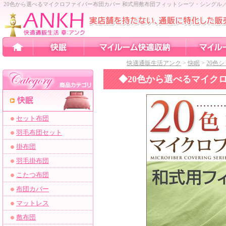
20色から選べるマイクロファイバー布団カバー 和式用敷布団フィットシーツ・シングル
快適通販生活アンク
>
快眠
>
20色
◆
20色から選べるマイク
セット布団
羽毛布団セット
掛布団
羽毛掛布団
こたつ布団
布団カバー
マットレス
敷布団