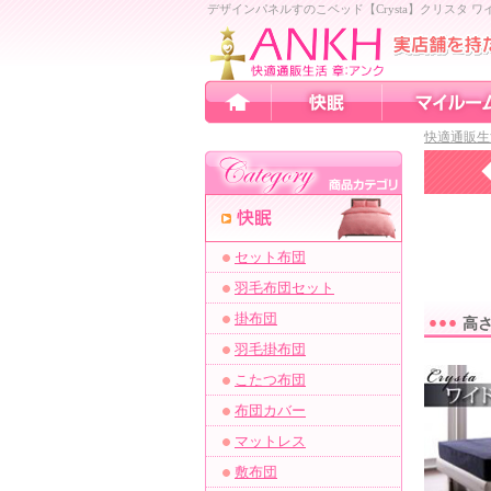
デザインパネルすのこベッド【Crysta】クリスタ
快適通販生
セット布団
羽毛布団セット
掛布団
高
羽毛掛布団
こたつ布団
布団カバー
マットレス
敷布団